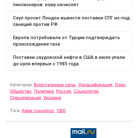
Категории:
Вооруженные силы
,
Денацификация
,
Дзен
,
Общество
,
Политика
,
Россия
,
Социология
,
Спецоперация
,
Украина
Тэги:
Киев-соцопрос
,
СВО