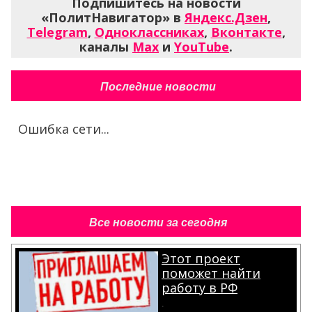
Подпишитесь на новости
«ПолитНавигатор» в
Яндекс.Дзен
,
Telegram
,
Одноклассниках
,
Вконтакте
,
каналы
Max
и
YouTube
.
Последние новости
Ошибка сети...
Все новости за сегодня
Этот проект
поможет найти
работу в РФ
.