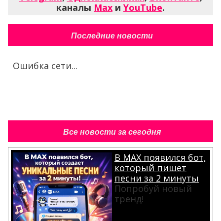
каналы
Max
и
YouTube
.
Последние новости
Ошибка сети...
Все новости за сегодня
В MAX появился бот,
который пишет
песни за 2 минуты
Попробуй новый
тренд!