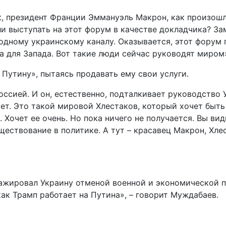
ек, президент Франции Эммануэль Макрон, как произош
ли выступать на этот форум в качестве докладчика? За
 одному украинскому каналу. Оказывается, этот форум
оза для Запада. Вот такие люди сейчас руководят миром
 Путину», пытаясь продавать ему свои услуги.
ссией. И он, естественно, подталкивает руководство 
ает. Это такой мировой Хлестаков, который хочет быт
. Хочет ее очень. Но пока ничего не получается. Вы ви
существование в политике. А тут – красавец Макрон, Хл
тажировал Украину отменой военной и экономической 
как Трамп работает на Путина», – говорит Муждабаев.