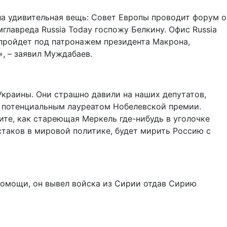
ла удивительная вещь: Совет Европы проводит форум о
мглавреда Russia Today госпожу Белкину. Офис Russia
 пройдет под патронажем президента Макрона,
», – заявил Муждабаев.
Украины. Они страшно давили на наших депутатов,
ь потенциальным лауреатом Нобелевской премии.
дите, как стареющая Меркель где-нибудь в уголочке
естаков в мировой политике, будет мирить Россию с
помощи, он вывел войска из Сирии отдав Сирию