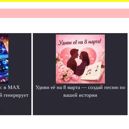
и: в MAX
Удиви её на 8 марта — создай песню по
й генерирует
вашей истории
.
ты