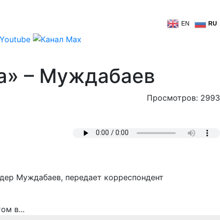
EN
RU
на» – Муждабаев
Просмотров: 2993
йдер Муждабаев, передает корреспондент