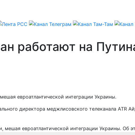
бан работают на Пути
 мешая евроатлантической интеграции Украины.
рального директора меджлисовского телеканала ATR А