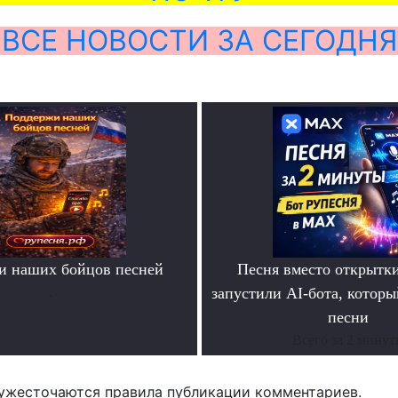
ВСЕ НОВОСТИ ЗА СЕГОДНЯ
и наших бойцов песней
Песня вместо открытк
.
запустили AI-бота, которы
песни
Всего за 2 мину
ужесточаются правила публикации комментариев.