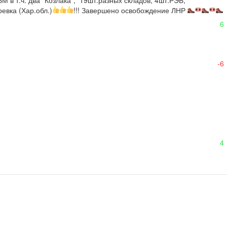
 в т.ч. два "Козлака",  19шт.разных складов, 4шт.РЭБ, 
ревка (Хар.обл.)
!!! Завершено освобождение ЛНР 
6
-6
4