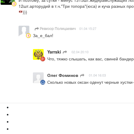
И поэтому, за сутки - минус 1315шт.жидярамслужащих лохл
12шт.арторудий в т.ч."Три топора"(юса) и куча разных пр
)))
Ревизор Полицаевич
01.04 15:27
За_е_бал!
Yarrski
ㅤ
02.04 20:10
Что, тяжко слышать, как вас, свиней банд
Олег Фоминов
ㅤ
01.04 16:03
Сколько новых оксан оденут черные хустки