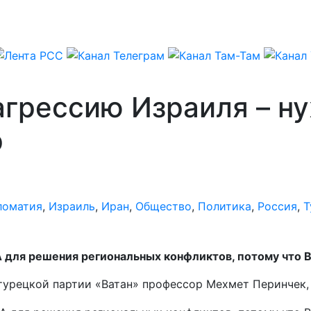
 агрессию Израиля – 
р
ломатия
,
Израиль
,
Иран
,
Общество
,
Политика
,
Россия
,
Т
для решения региональных конфликтов, потому что В
 турецкой партии «Ватан» профессор Мехмет Перинчек,