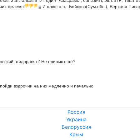
ов, 2шт.танков в т.ч. один "Абасрамс", 6шт.БМП, 5шт.БТР, 18шт.ББМ
очих железяк
¡¡¡ И плюс н.п.- Бойково(Сум.обл.), Верхняя Писа
еровский, пидорасят? Не привык ещё?
-пойди вздрочни на них медленно и печально
Россия
Украина
Белоруссия
Крым