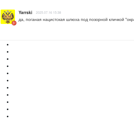
Yarrski
2025.07.16 15:38
да, поганая нацистская шлюха под позорной кличкой "окр