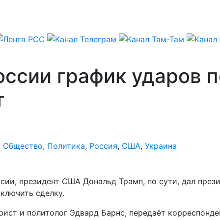
ссии график ударов п
т
,
Общество
,
Политика
,
Россия
,
США
,
Украина
сии, президент США Дональд Трамп, по сути, дал пре
аключить сделку.
рист и политолог Эдвард Барнс, передаёт корреспонде