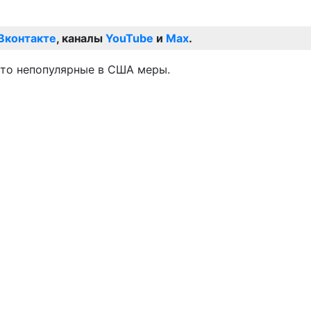
Вконтакте
, каналы
YouTube
и
Max
.
это непопулярные в США меры.