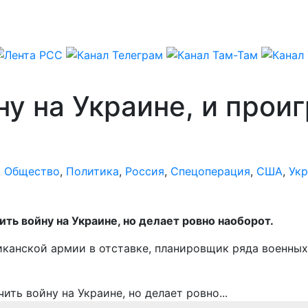
ну на Украине, и прои
,
Общество
,
Политика
,
Россия
,
Спецоперация
,
США
,
Укр
ь войну на Украине, но делает ровно наоборот.
риканской армии в отставке, планировщик ряда военны