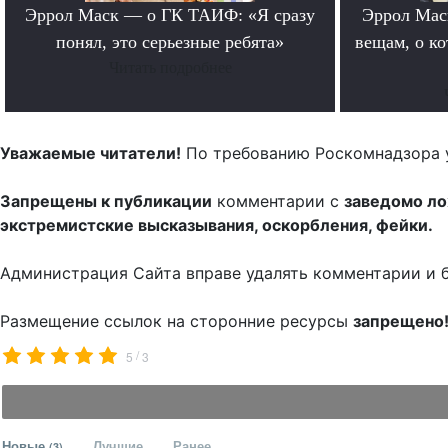
Эррол Маск — о ГК ТАИФ: «Я сразу
Эррол Мас
понял, это серьезные ребята»
вещам, о к
Читать подробнее
Уважаемые читатели!
По требованию Роскомнадзора 
Запрещены к публикации
комментарии с
заведомо л
экстремистские высказывания, оскорбления, фейки.
Администрация Сайта вправе удалять комментарии и 
Размещение ссылок на сторонние ресурсы
запрещено
/
5
3
Новые
Лучшие
Ранее
(3)