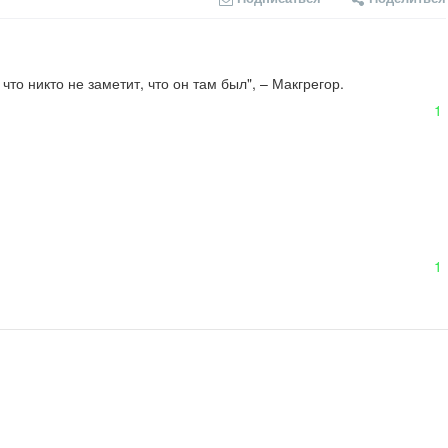
то никто не заметит, что он там был", – Макгрегор.

1
1