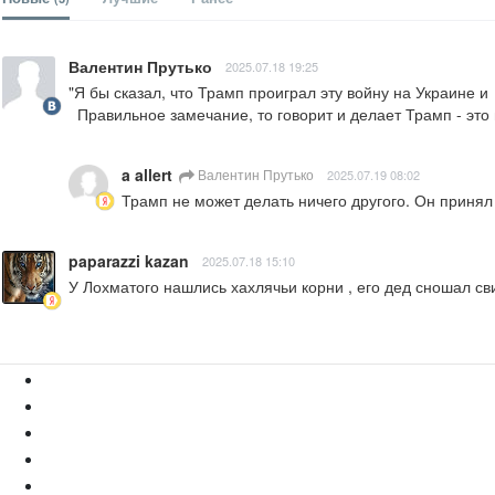
Валентин Прутько
2025.07.18 19:25
"Я бы сказал, что Трамп проиграл эту войну на Украине и  
  Правильное замечание, то говорит и делает Трамп - эт
a allert
Валентин Прутько
2025.07.19 08:02
Трамп не может делать ничего другого. Он принял
paparazzi kazan
2025.07.18 15:10
У Лохматого нашлись хахлячьи корни , его дед сношал сви