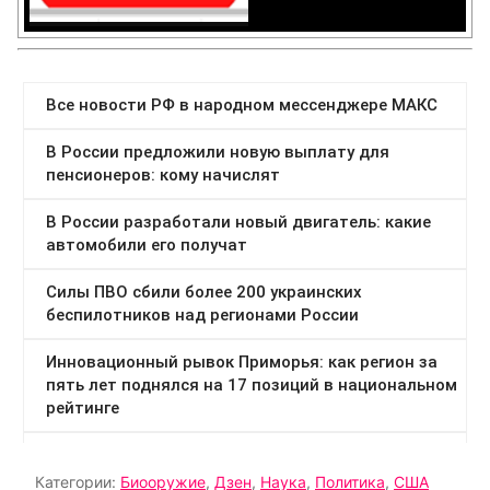
Категории:
Биооружие
,
Дзен
,
Наука
,
Политика
,
США