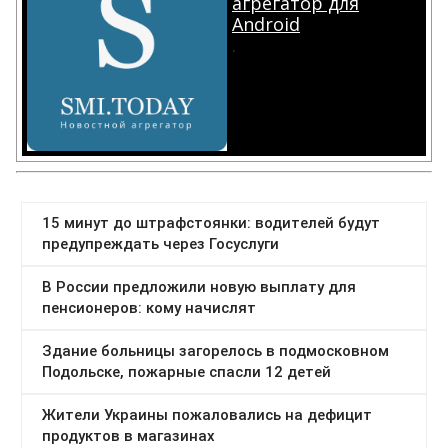
агрегатор для
Android
.