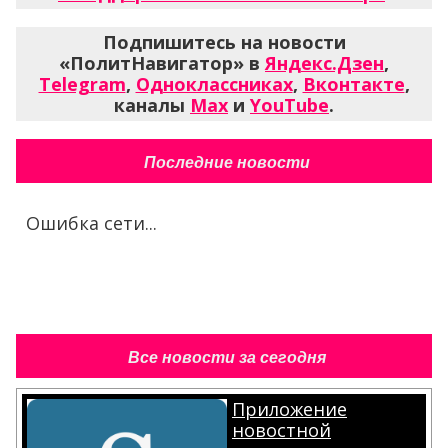
Подпишитесь на новости
«ПолитНавигатор» в
Яндекс.Дзен
,
Telegram
,
Одноклассниках
,
Вконтакте
,
каналы
Max
и
YouTube
.
Последние новости
Ошибка сети...
Все новости за сегодня
Приложение
новостной