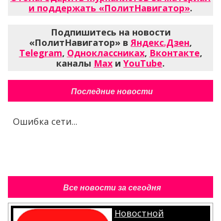
и поддержать «ПолитНавигатор»
.
Подпишитесь на новости
«ПолитНавигатор» в
Яндекс.Дзен
,
Telegram
,
Одноклассниках
,
Вконтакте
,
каналы
Max
и
YouTube
.
Последние новости
Ошибка сети...
Все новости за сегодня
Новостной