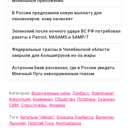
Категории:
Вооруженные силы
,
Донбасс
,
Компромат
,
Коррупция
,
Криминал
,
Общество
,
Политика
,
Скандал
,
СМИ
,
Спецслужбы
,
Украина
Тэги:
батальон "Айдар"
,
Блокада Донбасса
,
Валентин
Лыхолит
,
Георгий Тука
,
Контрабанда