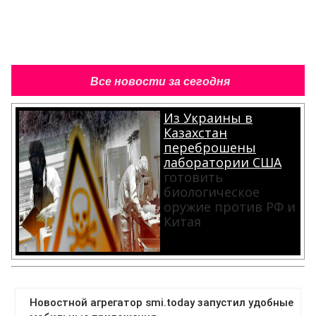
Все новости за сегодня
Из Украины в
Казахстан
переброшены
лаборатории США
готовить
биологическое
оружие против РФ и
Китая