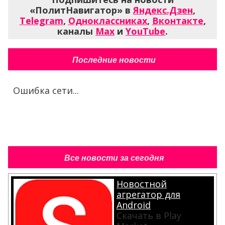
«ПолитНавигатор» в
Яндекс.Дзен
,
Telegram
,
Одноклассниках
,
Вконтакте
,
каналы
Max
и
YouTube
.
Последние новости
Ошибка сети...
Все новости за сегодня
Новостной
агрегатор для
Android
Скачать в Play