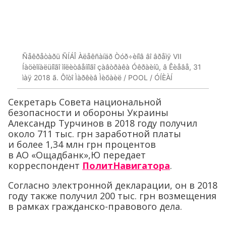
Ñåêðåòàðü ÑÍÁÎ Àëåêñàíäð Òóð÷èíîâ âî âðåìÿ VII
Íàöèîíàëüíîãî ìîëèòâåííîãî çàâòðàêà Óêðàèíû, â Êèåâå, 31
ìàÿ 2018 ã. Ôîòî Ìàðêèâ Ìèõàèë / POOL / ÓÍÈÀÍ
Секретарь Совета национальной
безопасности и обороны Украины
Александр Турчинов в 2018 году получил
около 711 тыс. грн заработной платы
и более 1,34 млн грн процентов
в АО «Ощадбанк»,Ю передает
корреспондент
ПолитНавигатора
.
Согласно электронной декларации, он в 2018
году также получил 200 тыс. грн возмещения
в рамках гражданско-правового дела.