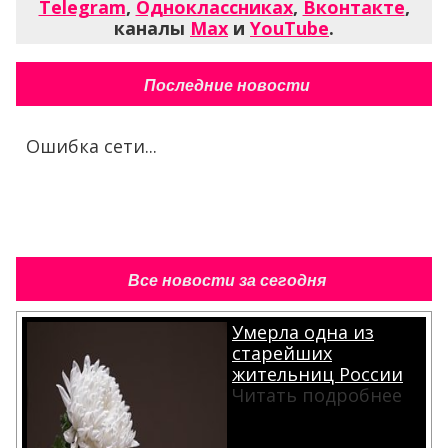
Telegram
,
Одноклассниках
,
Вконтакте
,
каналы
Max
и
YouTube
.
Последние новости
Ошибка сети...
Все новости за сегодня
Умерла одна из
старейших
жительниц России
Читать подробнее