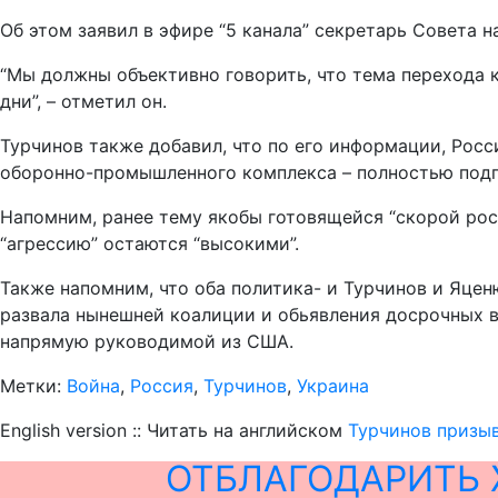
Об этом заявил в эфире “5 канала” секретарь Совета
“Мы должны объективно говорить, что тема перехода к
дни”, – отметил он.
Турчинов также добавил, что по его информации, Росс
оборонно-промышленного комплекса – полностью подго
Напомним, ранее тему якобы готовящейся “скорой ро
“агрессию” остаются “высокими”.
Также напомним, что оба политика- и Турчинов и Яце
развала нынешней коалиции и обьявления досрочных вы
напрямую руководимой из США.
Метки:
Война
,
Россия
,
Турчинов
,
Украина
English version :: Читать на английском
Турчинов призыв
ОТБЛАГОДАРИТЬ 