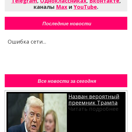
Telegram
,
Одноклассниках
,
Вконтакте
,
каналы
Max
и
YouTube
.
Последние новости
Ошибка сети...
Все новости за сегодня
Назван вероятный
преемник Трампа
Читать подробнее