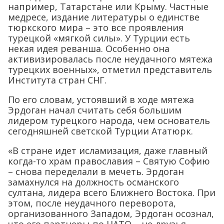
например, Татарстане или Крыму. Частные
медресе, издание литературы о единстве
тюркского мира – это все проявления
турецкой «мягкой силы». У Турции есть
некая идея реванша. Особенно она
активизировалась после неудачного мятежа
турецких военных», отметил представитель
Института стран СНГ.
По его словам, устоявший в ходе мятежа
Эрдоган начал считать себя большим
лидером турецкого народа, чем основатель
сегодняшней светской Турции Ататюрк.
«В стране идет исламизация, даже главный
когда-то храм православия – Святую Софию
– снова переделали в мечеть. Эрдоган
замахнулся на должность османского
султана, лидера всего Ближнего Востока. При
этом, после неудачного переворота,
организованного Западом, Эрдоган осознал,
что его партнеры по НАТО – не друзья.