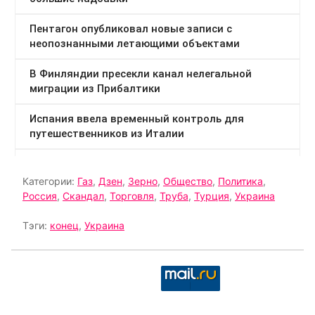
Категории:
Газ
,
Дзен
,
Зерно
,
Общество
,
Политика
,
Россия
,
Скандал
,
Торговля
,
Труба
,
Турция
,
Украина
Тэги:
конец
,
Украина