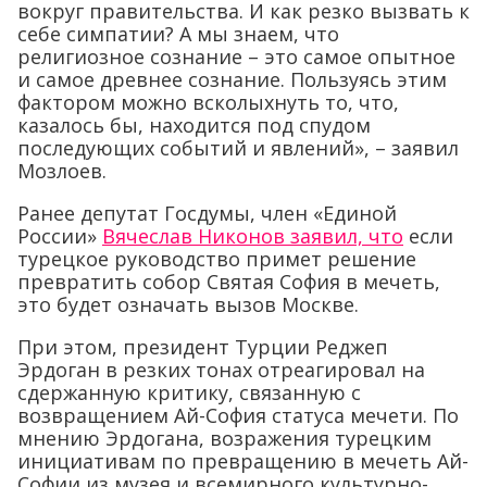
вокруг правительства. И как резко вызвать к
себе симпатии? А мы знаем, что
религиозное сознание – это самое опытное
и самое древнее сознание. Пользуясь этим
фактором можно всколыхнуть то, что,
казалось бы, находится под спудом
последующих событий и явлений», – заявил
Мозлоев.
Ранее депутат Госдумы, член «Единой
России»
Вячеслав Никонов заявил, что
если
турецкое руководство примет решение
превратить собор Святая София в мечеть,
это будет означать вызов Москве.
При этом, президент Турции Реджеп
Эрдоган в резких тонах отреагировал на
сдержанную критику, связанную с
возвращением Ай-София статуса мечети. По
мнению Эрдогана, возражения турецким
инициативам по превращению в мечеть Ай-
Софии из музея и всемирного культурно-