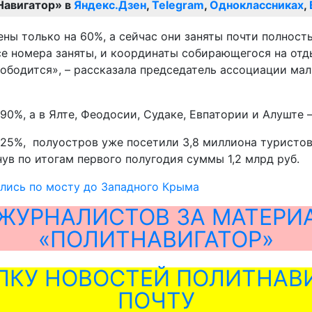
Навигатор» в
Яндекс.Дзен
,
Telegram
,
Одноклассниках
,
ны только на 60%, а сейчас они заняты почти полност
се номера заняты, и координаты собирающегося на отд
свободится», – рассказала председатель ассоциации м
0%, а в Ялте, Феодосии, Судаке, Евпатории и Алуште –
 25%, полуостров уже посетили 3,8 миллиона туристо
нув по итогам первого полугодия суммы 1,2 млрд руб.
лись по мосту до Западного Крыма
ЖУРНАЛИСТОВ ЗА МАТЕРИ
«ПОЛИТНАВИГАТОР»
ЛКУ НОВОСТЕЙ ПОЛИТНАВИ
ПОЧТУ