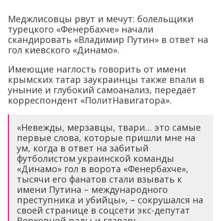
Меджлисовцы рвут и мечут: болельщики
турецкого «Фенербахче» начали
скандировать «Владимир Путин» в ответ на
гол киевского «Динамо».
Имеющие наглость говорить от имени
крымских татар заукраинцы также впали в
уныние и глубокий самоанализ, передаёт
корреспондент «ПолитНавигатора».
«Невежды, мерзавцы, твари… это самые
первые слова, которые пришли мне на
ум, когда в ответ на забитый
футболистом украинской команды
«Динамо» гол в ворота «Фенербахче»,
тысячи его фанатов стали взывать к
имени Путина – международного
преступника и убийцы», – сокрушался на
своей странице в соцсети экс-депутат
Верховной рады и главарь