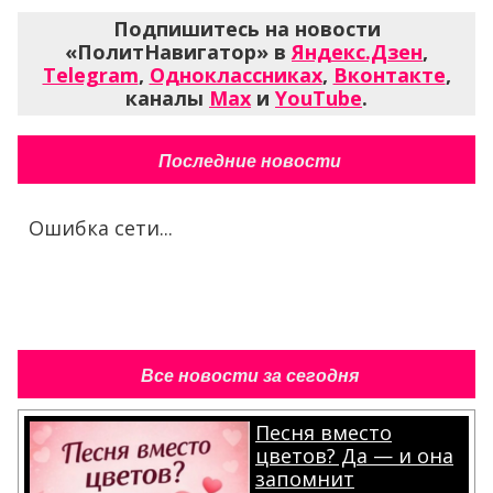
Подпишитесь на новости
«ПолитНавигатор» в
Яндекс.Дзен
,
Telegram
,
Одноклассниках
,
Вконтакте
,
каналы
Max
и
YouTube
.
Последние новости
Ошибка сети...
Все новости за сегодня
Песня вместо
цветов? Да — и она
запомнит