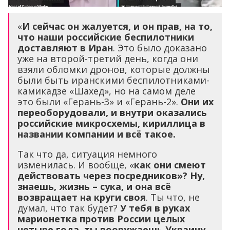
«
И сейчас он жалуется, и он прав, на то,
что наши российские беспилотники
доставляют в Иран
. Это было доказано
уже на второй-третий день, когда они
взяли обломки дронов, которые должны
были быть иранскими беспилотниками-
камикадзе «Шахед», но на самом деле
это были «Герань-3» и «Герань-2».
Они их
переоборудовали, и внутри оказались
российские микросхемы, кириллица в
названии компании и всё такое.
Так что да, ситуация немного
изменилась. И вообще, «
как они смеют
действовать через посредников»? Ну,
знаешь, жизнь – сука, и она всё
возвращает на круги своя
. Ты что, не
думал, что так будет?
У тебя в руках
марионетка против России целых
четыре года, ты вооружаешь Украину