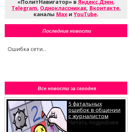
«ПолитНавигатор» в
Яндекс.Дзен
,
Telegram
,
Одноклассниках
,
Вконтакте
,
каналы
Max
и
YouTube
.
Последние новости
Ошибка сети...
Все новости за сегодня
5 фатальных
ошибок в общении
с журналистом
Читать подробнее