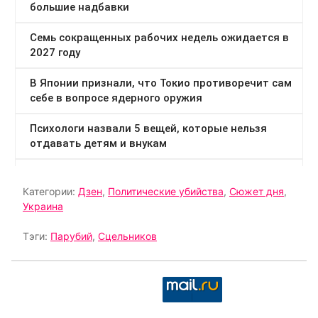
Категории:
Дзен
,
Политические убийства
,
Сюжет дня
,
Украина
Тэги:
Парубий
,
Сцельников