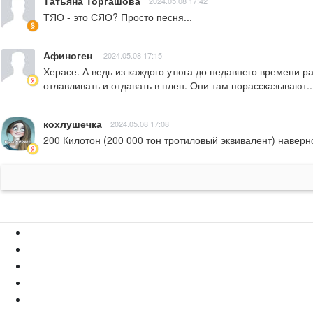
Татьяна Торгашова
2024.05.08 17:42
ТЯО - это СЯО? Просто песня...
Афиноген
2024.05.08 17:15
Херасе. А ведь из каждого утюга до недавнего времени р
отлавливать и отдавать в плен. Они там порассказывают...
кохлушечка
2024.05.08 17:08
200 Килотон (200 000 тон тротиловый эквивалент) наверн