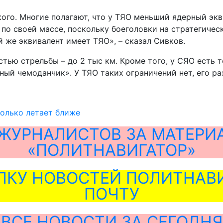
ого. Многие полагают, что у ТЯО меньший ядерный экв
 по своей массе, поскольку боеголовки на стратегичес
й же эквивалент имеет ТЯО», – сказал Сивков.
стью стрельбы – до 2 тыс км. Кроме того, у СЯО есть 
ый чемоданчик». У ТЯО таких ограничений нет, его ра
только летает ближе
ЖУРНАЛИСТОВ ЗА МАТЕРИ
«ПОЛИТНАВИГАТОР»
ЛКУ НОВОСТЕЙ ПОЛИТНАВИ
ПОЧТУ
ВСЕ НОВОСТИ ЗА СЕГОДНЯ