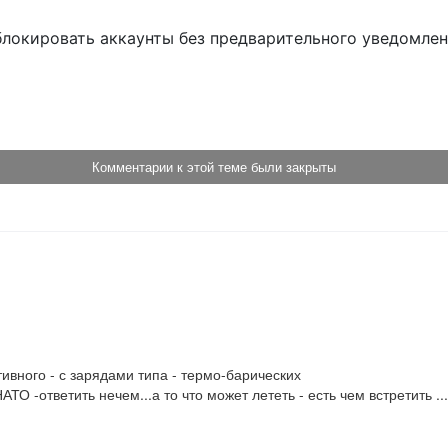
блокировать аккаунты без предварительного уведомле
!
Комментарии к этой теме были закрыты
вного - с зарядами типа - термо-барических

О -ответить нечем...а то что может лететь - есть чем встретить ..