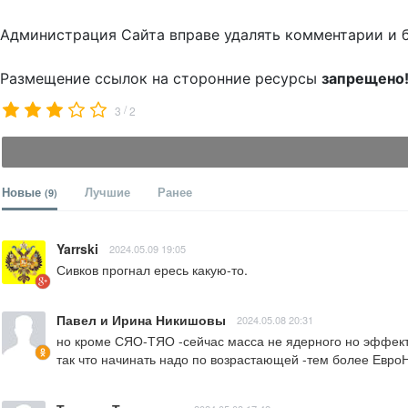
Администрация Сайта вправе удалять комментарии и 
Размещение ссылок на сторонние ресурсы
запрещено
/
3
2
Новые
Лучшие
Ранее
(9)
Yarrski
2024.05.09 19:05
Сивков прогнал ересь какую-то.
Павел и Ирина Никишовы
2024.05.08 20:31
но кроме СЯО-ТЯО -сейчас масса не ядерного но эффекти
так что начинать надо по возрастающей -тем более ЕвроНАТ