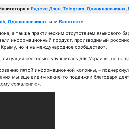
Навигатор» в
Яндекс.Дзен
,
Telegram
,
Одноклассниках
,
ok
,
Одноклассниках
или
Вконтакте
она, а также практическим отсутствием языкового барь
вали информационный продукт, производимый российс
 Крыму, но и на международное сообщество».
, ситуация несколько улучшилась для Украины, но не д
ированию пятой информационной колонны, – подчеркну
щания мы еще видим какие-то подвижки благодаря деят
кому сожалению».