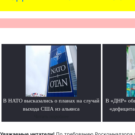
В НАТО высказались о планах на случай
В «ДНР» обв
выхода США из альянса
«дефицита
Читать поробнее
Уважаемые читатели!
По требованию Роскомнадзора 