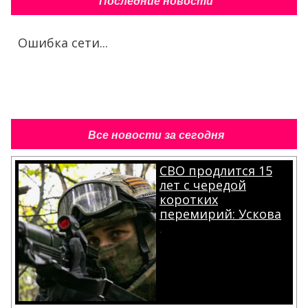
Последние новости
Ошибка сети...
Все новости за сегодня
СВО продлится 15
лет с чередой
коротких
перемирий: Ускова
.