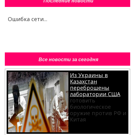
Последние новости
Ошибка сети...
Все новости за сегодня
Из Украины в
Казахстан
переброшены
лаборатории США
готовить
биологическое
оружие против РФ и
Китая