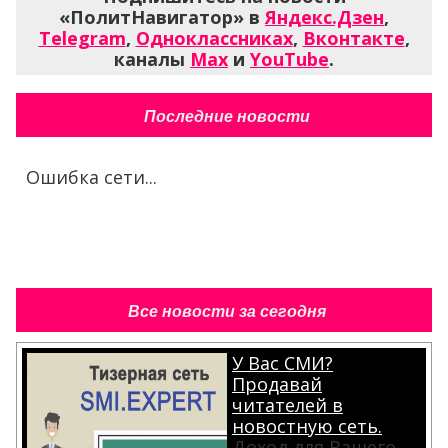
«ПолитНавигатор» в
Яндекс.Дзен
,
Telegram
,
Одноклассниках
,
Вконтакте
,
каналы
Max
и
YouTube
.
Последние новости
Ошибка сети...
Все новости за сегодня
У Вас СМИ?
Продавай
читателей в
новостную сеть.
Доход для Вашего