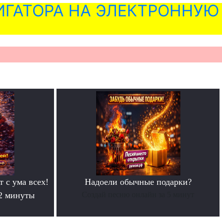
ГАТОРА НА ЭЛЕКТРОННУЮ
т с ума всех!
Надоели обычные подарки?
 2 минуты
Создай песню онлайн за 5 минут