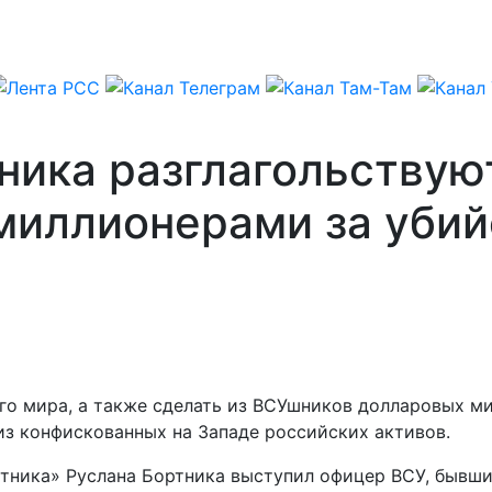
ника разглагольствую
миллионерами за убий
его мира, а также сделать из ВСУшников долларовых м
из конфискованных на Западе российских активов.
атника» Руслана Бортника выступил офицер ВСУ, бывш