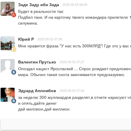
Заде Заду ибн Зада
2025.09.02 08:09
Будет в реальности так: 

Подбил танк. И на карточку твоего командира прилетело 10
силумина.
Юрий Р
2025.09.02 07:58
Мне нравится фраза "У нас есть 300МЛРД"! Где это у вас 
Валентин Прутько
2025.09.02 07:27
Опоздал нацист Ярослаский ... Спрос рождает предложени
мира. Обычно такая охота закнчивается предсказуемо.
Эдуард Апломбов
2025.09.02 07:26
за неделю 300 муллиардов разделят,в отчете нарисуют ч
и опять,дайте денег

дай миллион,дай миллион