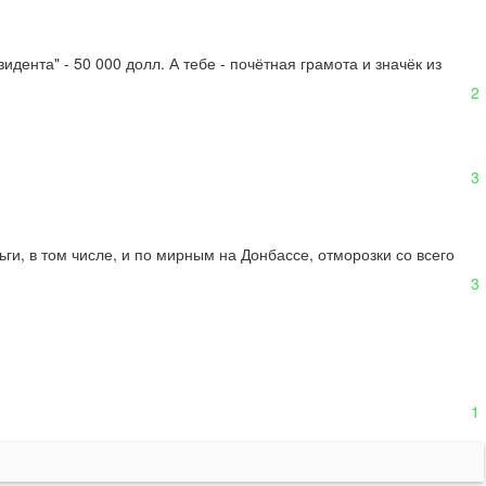
дента" - 50 000 долл. А тебе - почётная грамота и значёк из 
2
3
и, в том числе, и по мирным на Донбассе, отморозки со всего 
3
1