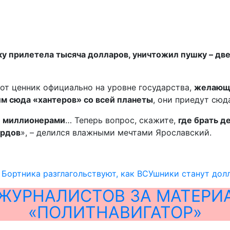
ку прилетела тысяча долларов, уничтожил пушку – две
от ценник официально на уровне государства,
желающи
м сюда «хантеров» со всей планеты
, они приедут сюд
и миллионерами
… Теперь вопрос, скажите,
где брать д
ардов
», – делился влажными мечтами Ярославский.
 Бортника разглагольствуют, как ВСУшники станут до
ЖУРНАЛИСТОВ ЗА МАТЕРИ
«ПОЛИТНАВИГАТОР»