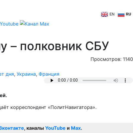
EN
RU
ну – полковник СБУ
Просмотров: 1140
т дня
,
Украина
,
Франция
ей.
едаёт корреспондент «ПолитНавигатора».
Вконтакте
, каналы
YouTube
и
Max
.