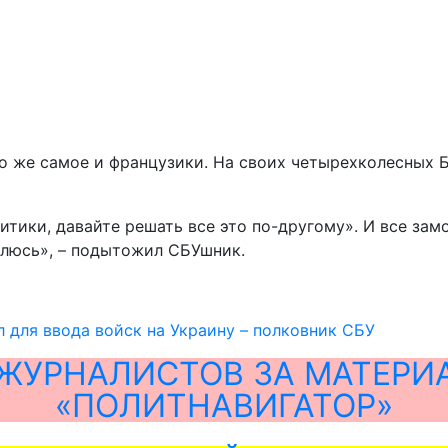
То же самое и французики. На своих четырехколесных Б
литики, давайте решать все это по-другому». И все зам
влюсь», – подытожил СБУшник.
л для ввода войск на Украину – полковник СБУ
ЖУРНАЛИСТОВ ЗА МАТЕРИ
«ПОЛИТНАВИГАТОР»