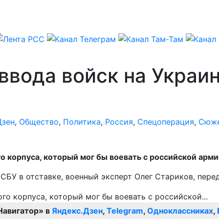
 ввода войск на Украи
Дзен
,
Общество
,
Политика
,
Россия
,
Спецоперация
,
Сюже
о корпуса, который мог бы воевать с российской арми
к СБУ в отставке, военный эксперт Олег Стариков, пер
Навигатор» в
Яндекс.Дзен
,
Telegram
,
Одноклассниках
,