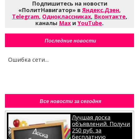
Подпишитесь на новости
«ПолитНавигатор» в
Яндекс.Дзен
,
Telegram
,
Одноклассниках
,
Вконтакте
,
каналы
Max
и
YouTube
.
Последние новости
Ошибка сети...
Все новости за сегодня
Лучшая доска
объявлений. Получи
250 руб. за
бесплатную