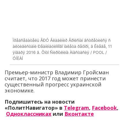
Ïðåäñåäàòåëü ÂÐÓ Âëàäèìèð Ãðîéñìàí âñòðåòèëñÿ ñ
àêòèâèñòàìè Ðåàíèìàöèîííîãî ïàêåòà ðåôîðì, â Êèåâå, 11
ÿíâàðÿ 2016 ã. Ôîòî Ñèðîòêèíà Àíàñòàñèÿ / POOL /
ÓÍÈÀÍ
Премьер-министр Владимир Гройсман
считает, что 2017 год может принести
существенный прогресс украинской
экономике.
Подпишитесь на новости
«ПолитНавигатор» в
Telegram
,
Facebook
,
Одноклассниках
или
Вконтакте