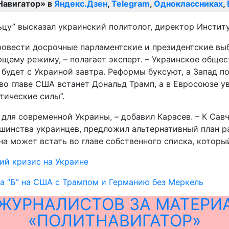
Навигатор» в
Яндекс.Дзен
,
Telegram
,
Одноклассниках
,
у” высказал украинский политолог, директор Институ
ровести досрочные парламентские и президентские вы
щему режиму, – полагает эксперт. – Украинское общест
 будет с Украиной завтра. Реформы буксуют, а Запад п
ли во главе США встанет Дональд Трамп, а в Евросоюзе 
тические силы”.
для современной Украины, – добавил Карасев. – К Сав
ьшинства украинцев, предложил альтернативный план р
а может встать во главе собственного списка, которы
ий кризис на Украине
на “Б” на США с Трампом и Германию без Меркель
ЖУРНАЛИСТОВ ЗА МАТЕРИ
«ПОЛИТНАВИГАТОР»