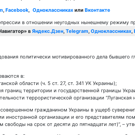
am
,
Facebook
,
Одноклассниках
или
Вконтакте
Навигатор» в
Яндекс.Дзен
,
Telegram
,
Одноклассниках
,
дования политически мотивированного дела бывшего г
еваются в:
нской области (ч. 5 ст. 27, ст. 341 УК Украины);
границ территории и государственной границы Украины
ельности террористической организации “Луганская нар
о совершенном гражданином Украины в ущерб суверени
ии иностранной организации и его представителям по
ем свободы на срок от десяти до пятнадцати лет)”, – ут