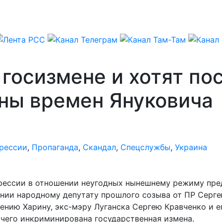
 госизмене и хотят п
ны времен Януковича
рессии
,
Пропаганда
,
Скандал
,
Спецслужбы
,
Украина
рессии в отношении неугодных нынешнему режиму пред
нии народному депутату прошлого созыва от ПР Серге
гению Харину, экс-мэру Луганска Сергею Кравченко и 
очего инкриминирована государственная измена.