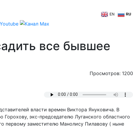
EN
RU
осадить все бывшее
Просмотров: 1200
ставителей власти времен Виктора Януковича. В
ю Горохову, экс-председателю Луганского областного
его первому заместителю Манолису Пилавову ( ныне