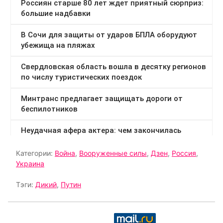
Категории:
Война
,
Вооруженные силы
,
Дзен
,
Россия
,
Украина
Тэги:
Дикий
,
Путин