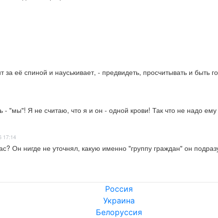
ит за её спиной и науськивает, - предвидеть, просчитывать и быть г
 "мы"! Я не считаю, что я и он - одной крови! Так что не надо ему 
6 17:14
 Вас? Он нигде не уточнял, какую именно "группу граждан" он подра
Россия
Украина
Белоруссия