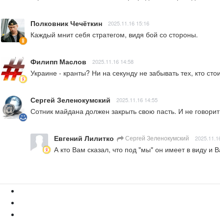
Полковник Чечёткин
2025.11.16 15:16
Каждый мнит себя стратегом, видя бой со стороны.
Филипп Маслов
2025.11.16 14:58
Украине - кранты? Ни на секунду не забывать тех, кто сто
Сергей Зеленокумский
2025.11.16 14:55
Сотник майдана должен закрыть свою пасть. И не говорить -
Евгений Лилитко
Сергей Зеленокумский
2025.11.1
А кто Вам сказал, что под "мы" он имеет в виду и