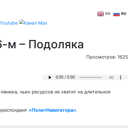
EN
RU
6-м – Подоляка
Просмотров: 1625
вника, чьих ресурсов не хватит на длительное
орреспондент
«ПолитНавигатора»
.