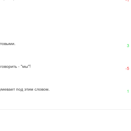
отовыми.
3
говорить - "мы"!
-5
зумевает под этим словом.
1