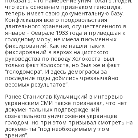
показать, что намерение уничтожать людей,
что есть основным признаком геноцида,
теперь имеет свою документальную базу.
Конфискация всего продовольствия
длительного хранения, осуществленного в
январе – феврале 1933 года и приведшая к
голодному мору, не имела письменных
фиксирований. Как не нашли таких
фиксирований в верхах нацистского
руководства по поводу Холокоста. Был
только факт Холокоста, но был же и факт
“голодомора”. И здесь демографы за
последние годы добились чрезвычайно
весомых результатов”.
Ранее Станислав Кульчицкий в интервью
украинским СМИ также признавал, что нет
документальных подтверждений
сознательного уничтожения украинцев
голодом, но при этом призывал смотреть на
документы “под необходимым углом
зрения”.