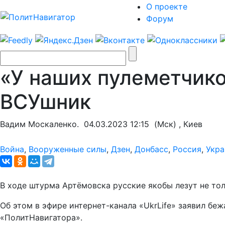
О проекте
Форум
«У наших пулеметчико
ВСУшник
Вадим Москаленко.
04.03.2023 12:15
(Мск) , Киев
Война
,
Вооруженные силы
,
Дзен
,
Донбасс
,
Россия
,
Укра
В ходе штурма Артёмовска русские якобы лезут не тол
Об этом в эфире интернет-канала «UkrLife» заявил бе
«ПолитНавигатора».