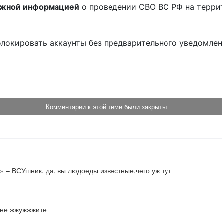
ожной информацией
о проведении СВО ВС РФ на терри
блокировать аккаунты без предварительного уведомле
!
Комментарии к этой теме были закрыты
» – ВСУшник. да, вы людоеды известные,чего уж тут
и не жжужжжите