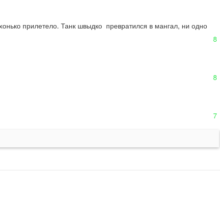
онько прилетело. Танк швыдко  превратился в мангал, ни одно 
8
8
7