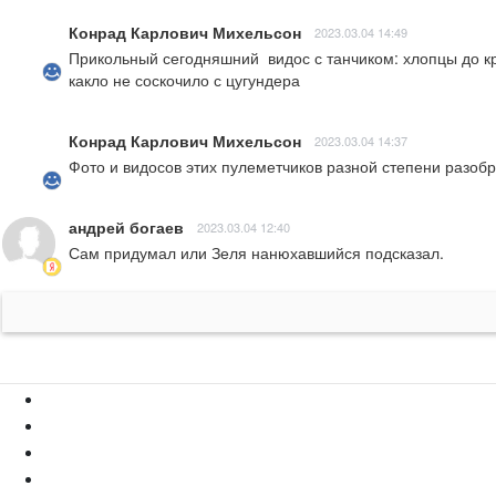
Конрад Карлович Михельсон
2023.03.04 14:49
Прикольный сегодняшний  видос с танчиком: хлопцы до кр
какло не соскочило с цугундера
Конрад Карлович Михельсон
2023.03.04 14:37
Фото и видосов этих пулеметчиков разной степени разобр
андрей богаев
2023.03.04 12:40
Сам придумал или Зеля нанюхавшийся подсказал.