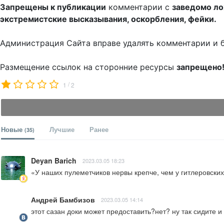
Запрещены к публикации
комментарии с
заведомо л
экстремистские высказывания, оскорбления, фейки.
Администрация Сайта вправе удалять комментарии и 
Размещение ссылок на сторонние ресурсы
запрещено
/
1
2
Новые
Лучшие
Ранее
(35)
Deyan Barich
2023.03.05 18:23
«У наших пулеметчиков нервы крепче, чем у гитлеровских
Андрей Бамбизов
2023.03.05 14:14
этот сазан доки может предоставить?нет? ну так сидите 