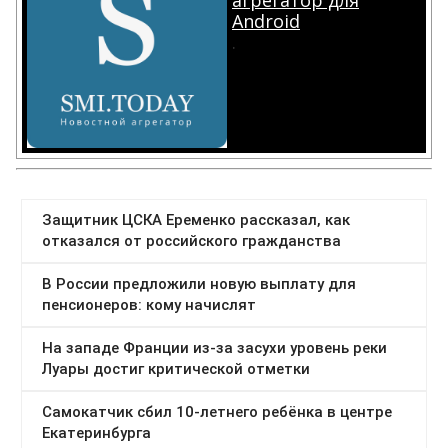
агрегатор для
Android
.