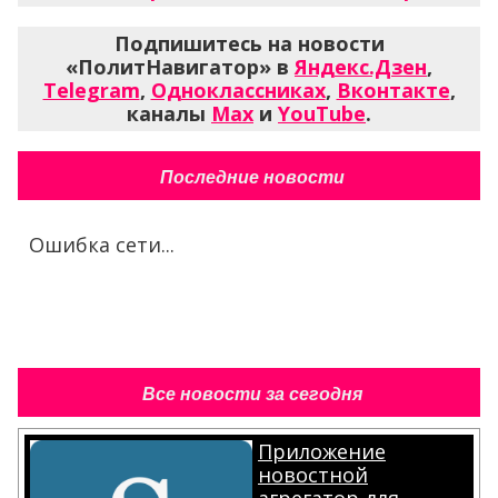
Подпишитесь на новости
«ПолитНавигатор» в
Яндекс.Дзен
,
Telegram
,
Одноклассниках
,
Вконтакте
,
каналы
Max
и
YouTube
.
Последние новости
Ошибка сети...
Все новости за сегодня
Приложение
новостной