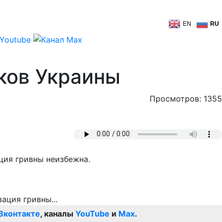
EN
RU
нков Украины
Просмотров: 1355
ция гривны неизбежна.
Вконтакте
, каналы
YouTube
и
Max
.