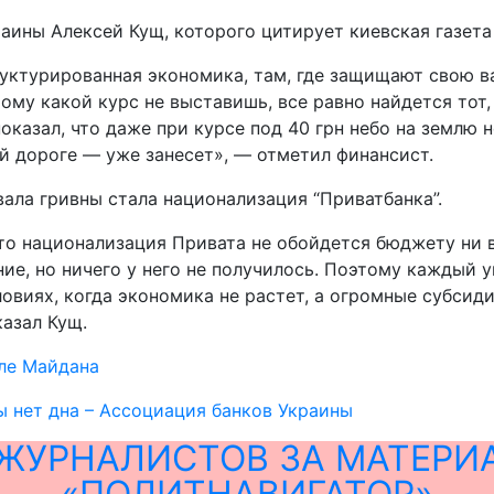
аины Алексей Кущ, которого цитирует киевская газета 
руктурированная экономика, там, где защищают свою ва
ому какой курс не выставишь, все равно найдется тот,
оказал, что даже при курсе под 40 грн небо на землю 
ой дороге — уже занесет», — отметил финансист.
вала гривны стала национализация “Приватбанка”.
что национализация Привата не обойдется бюджету ни в
ие, но ничего у него не получилось. Поэтому каждый у
ловиях, когда экономика не растет, а огромные субсид
казал Кущ.
ле Майдана
ы нет дна – Ассоциация банков Украины
ЖУРНАЛИСТОВ ЗА МАТЕРИ
«ПОЛИТНАВИГАТОР»