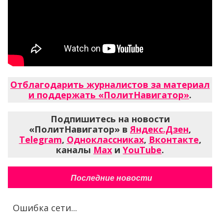
Отблагодарить журналистов за материал
и поддержать «ПолитНавигатор»
.
Подпишитесь на новости
«ПолитНавигатор» в
Яндекс.Дзен
,
Telegram
,
Одноклассниках
,
Вконтакте
,
каналы
Max
и
YouTube
.
Последние новости
Ошибка сети...