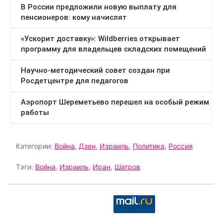
Категории:
Война
,
Дзен
,
Израиль
,
Политика
,
Россия
Тэги:
Война
,
Израиль
,
Иран
,
Шатров