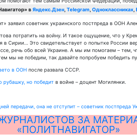
Навигатор» в
Яндекс.Дзен
,
Telegram
,
Одноклассниках
,
т» заявил советник украинского постпреда в ООН Але
отова потратить на войну. И такое ощущение, что у Кр
я в Сирии… Это свидетельствует о попытке России вер
ссе, речь обо всей Украине. А мы им помогаем – тем, ч
тем мы не победим, так давайте попробуем победить пу
 вето в ООН
после развала СССР.
 рубашку, но победит
в войне – доцент Могилянки.
дней передачи, она не отступит – советник постпреда 
ЖУРНАЛИСТОВ ЗА МАТЕРИ
«ПОЛИТНАВИГАТОР»