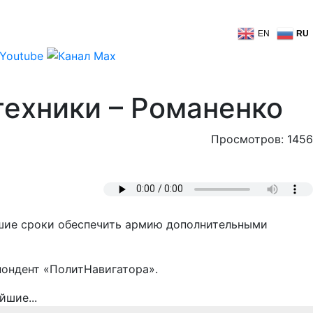
EN
RU
техники – Романенко
Просмотров: 1456
йшие сроки обеспечить армию дополнительными
пондент «ПолитНавигатора».