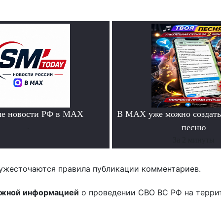
ые новости РФ в MAX
В MAX уже можно создать
.
песню
За 2 минуты
ужесточаются правила публикации комментариев.
ожной информацией
о проведении СВО ВС РФ на терри