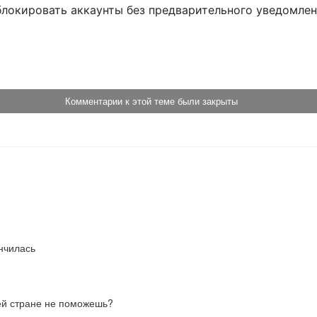
блокировать аккаунты без предварительного уведомле
!
Комментарии к этой теме были закрыты
нчилась
оей стране не поможешь?