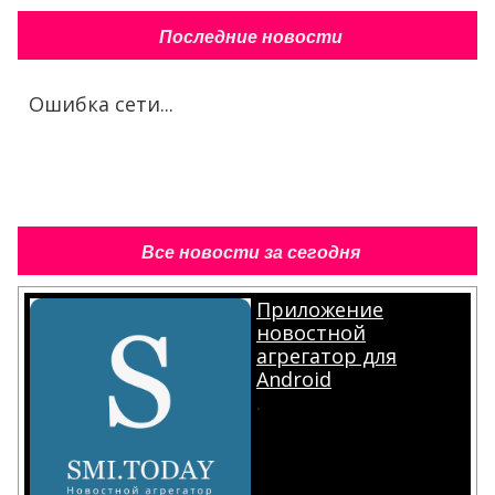
Последние новости
Ошибка сети...
Все новости за сегодня
Приложение
новостной
агрегатор для
Android
.