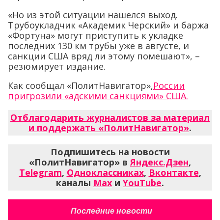
«Но из этой ситуации нашелся выход.
Трубоукладчик «Академик Черский» и баржа
«Фортуна» могут приступить к укладке
последних 130 км трубы уже в августе, и
санкции США вряд ли этому помешают», –
резюмирует издание.
Как сообщал «ПолитНавигатор»,
России
пригрозили «адскими санкциями» США.
Отблагодарить журналистов за материал
и поддержать «ПолитНавигатор»
.
Подпишитесь на новости
«ПолитНавигатор» в
Яндекс.Дзен
,
Telegram
,
Одноклассниках
,
Вконтакте
,
каналы
Max
и
YouTube
.
Последние новости