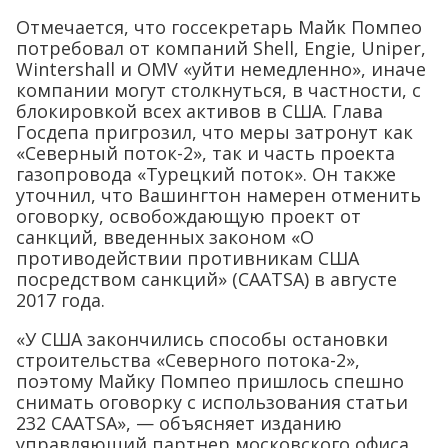
Отмечается, что госсекретарь Майк Помпео
потребовал от компаний Shell, Engie, Uniper,
Wintershall и OMV «уйти немедленно», иначе
компании могут столкнуться, в частности, с
блокировкой всех активов в США. Глава
Госдепа пригрозил, что меры затронут как
«Северный поток-2», так и часть проекта
газопровода «Турецкий поток». Он также
уточнил, что Вашингтон намерен отменить
оговорку, освобождающую проект от
санкций, введенных законом «О
противодействии противникам США
посредством санкций» (CAATSA) в августе
2017 года.
«У США закончились способы остановки
строительства «Северного потока-2»,
поэтому Майку Помпео пришлось спешно
снимать оговорку с использования статьи
232 CAATSA», — объясняет изданию
управляющий партнер московского офиса