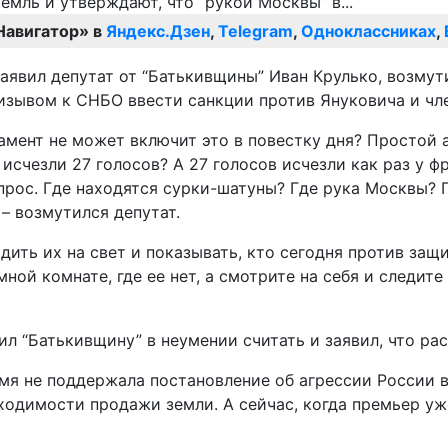
Навигатор» в
Яндекс.Дзен
,
Telegram
,
Одноклассниках
,
 заявил депутат от “Батькивщины” Иван Крулько, возму
ризывом к СНБО ввести санкции против Януковича и чл
мент не может включит это в повестку дня? Простой 
да исчезли 27 голосов? А 27 голосов исчезли как раз у
прос. Где находятся сурки-шатуны? Где рука Москвы? 
 – возмутился депутат.
дить их на свет и показывать, кто сегодня против за
ой комнате, где ее нет, а смотрите на себя и следите
л “Батькивщину” в неумении считать и заявил, что рас
емя не поддержала постановление об агрессии России 
бходимости продажи земли. А сейчас, когда премьер уж