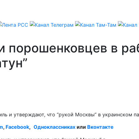
и порошенковцев в ра
тун”
мль и утверждают, что “рукой Москвы” в украинском п
am
,
Facebook
,
Одноклассниках
или
Вконтакте