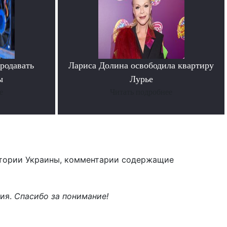
родавать
Лариса Долина освободила квартиру
ы
Лурье
е
Читать подробнее
тории Украины, комментарии содержащие
ния.
Спасибо за понимание!