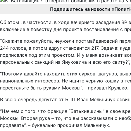
Подпишитесь на новости «Полит
Об этом , в частности, в ходе вечернего заседания ВР
включение в повестку дня проекта постановления с п
“Скажите пожалуйста, неужели постмайдановсий парла
244 голоса, а потом вдруг становится 217. Задача: ку
подписался под этим проектом. И у меня возникает во
персональных санкций на Януковича и всю его свиту?”,
“Поэтому давайте находить этих сурков-шатунов, выво
национальных интересов. Не ищите черную кошку в темн
перестаньте быть руками Москвы”, – призвал Крулько.
В свою очередь депутат от БПП Иван Мельничук обвини
“Начнем с того, что фракция “Батькивщины” в свое вр
Москвы. Вторая рука – то, что вы рассказывали о нео
продавать”, – буквально прокричал Мельничук.