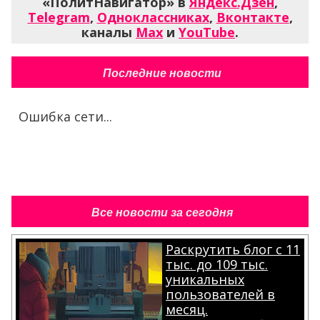
«ПолитНавигатор» в
Яндекс.Дзен
,
Telegram
,
Одноклассниках
,
Вконтакте
,
каналы
Max
и
YouTube
.
Последние новости
Ошибка сети...
Все новости за сегодня
Раскрутить блог с 11
тыс. до 109 тыс.
уникальных
пользователей в
месяц.