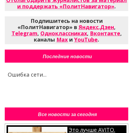
Отблагодарить журналистов за материал
и поддержать «ПолитНавигатор»
.
Подпишитесь на новости
«ПолитНавигатор» в
Яндекс.Дзен
,
Telegram
,
Одноклассниках
,
Вконтакте
,
каналы
Max
и
YouTube
.
Последние новости
Ошибка сети...
Все новости за сегодня
Это лучше AVITO.