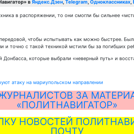
Навигатор» в
Яндекс.Дзен
,
Telegram
,
Одноклассниках
,
ехника в распоряжении, то они смогли бы сильнее «мст
 передовой, чтобы испытывать как можно быстрее. Были
и точно с такой техникой мстили бы за погибших ребя
ей Донбасса, которые выбрали «неверный путь» и восс
руют атаку на мариупольском направлении
ЖУРНАЛИСТОВ ЗА МАТЕРИ
«ПОЛИТНАВИГАТОР»
ЛКУ НОВОСТЕЙ ПОЛИТНАВИ
ПОЧТУ