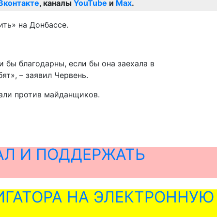
Вконтакте
, каналы
YouTube
и
Max
.
ить» на Донбассе.
 бы благодарны, если бы она заехала в
т», – заявил Червень.
тали против майданщиков.
АЛ И ПОДДЕРЖАТЬ
ГАТОРА НА ЭЛЕКТРОННУЮ